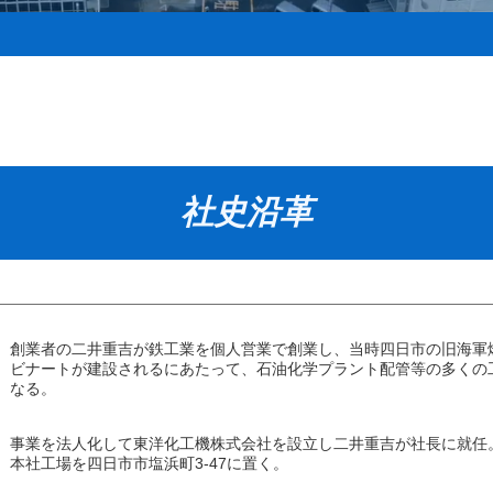
社史沿革
創業者の二井重吉が鉄工業を個人営業で創業し、当時四日市の旧海軍
ビナートが建設されるにあたって、石油化学プラント配管等の多くの
なる。
事業を法人化して東洋化工機株式会社を設立し二井重吉が社長に就任。
本社工場を四日市市塩浜町3-47に置く。