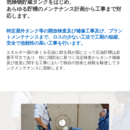
危険物貯蔵タンクをはじめ、
あらゆる貯槽のメンテナンス計画から
工事まで対
応します。
特定屋外タンク等の開放検査及び補修工事及び、プラン
トメンテナンスまで、ロスの少ない工法で工期の短縮、
安全で信頼性の高い工事を行います。
エネルギー源の多くを石油に頼る我が国にとって石油貯槽は必
要不可欠であり、特に消防法に基づく法定検査からタンク補修
及び改造に関する工事において独自の技術と経験を駆使してタ
ンクメンテナンスに貢献します。